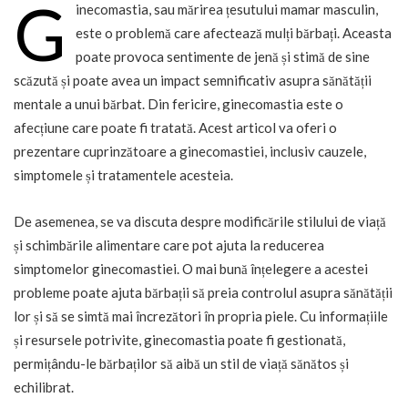
G
inecomastia, sau mărirea țesutului mamar masculin,
este o problemă care afectează mulți bărbați. Aceasta
poate provoca sentimente de jenă și stimă de sine
scăzută și poate avea un impact semnificativ asupra sănătății
mentale a unui bărbat. Din fericire, ginecomastia este o
afecțiune care poate fi tratată. Acest articol va oferi o
prezentare cuprinzătoare a ginecomastiei, inclusiv cauzele,
simptomele și tratamentele acesteia.
De asemenea, se va discuta despre modificările stilului de viață
și schimbările alimentare care pot ajuta la reducerea
simptomelor ginecomastiei. O mai bună înțelegere a acestei
probleme poate ajuta bărbații să preia controlul asupra sănătății
lor și să se simtă mai încrezători în propria piele. Cu informațiile
și resursele potrivite, ginecomastia poate fi gestionată,
permițându-le bărbaților să aibă un stil de viață sănătos și
echilibrat.