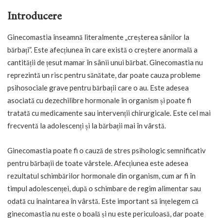
Introducere
Ginecomastia înseamnă literalmente „creșterea sânilor la
bărbați”. Este afecțiunea în care există o creștere anormală a
cantității de țesut mamar în sânii unui bărbat. Ginecomastia nu
reprezintă un risc pentru sănătate, dar poate cauza probleme
psihosociale grave pentru bărbații care o au. Este adesea
asociată cu dezechilibre hormonale în organism și poate fi
tratată cu medicamente sau intervenții chirurgicale. Este cel mai
frecventă la adolescenți și la bărbații mai în vârstă.
Ginecomastia poate fi o cauză de stres psihologic semnificativ
pentru bărbații de toate vârstele. Afecțiunea este adesea
rezultatul schimbărilor hormonale din organism, cum ar fi în
timpul adolescenței, după o schimbare de regim alimentar sau
odată cu înaintarea în vârstă. Este important să înțelegem că
ginecomastia nu este o boală și nu este periculoasă, dar poate