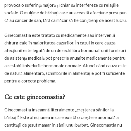
provoca o suferință majoră și chiar să interfereze cu relațiile
sociale. O mulțime de bărbați care au această afecțiune presupun
că au cancer de sân, fără ca măcar să fie conștienți de acest lucru.
Ginecomastia este tratată cu medicamente sau intervenții
chirurgicale în majoritatea cazurilor. În cazul în care cauza
afecțiunii este legată de un dezechilibru hormonal, unii furnizori
de asistență medicală pot prescrie anumite medicamente pentru
a restabili nivelurile hormonale normale. Atunci când cauza este
de natură alimentară, schimbările în alimentație pot fi suficiente
pentru a corecta problema.
Ce este ginecomastia?
Ginecomastia înseamnă literalmente „creșterea sânilor la
bărbați”. Este afecțiunea în care există o creștere anormală a
cantității de țesut mamar în sânii unui bărbat. Ginecomastia nu