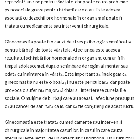
reprezintă un risc pentru sănătate, dar poate cauza probleme
psihosociale grave pentru bărbații care o au. Este adesea
asociată cu dezechilibre hormonale în organism și poate fi
tratată cu medicamente sau intervenții chirurgicale.
Ginecomastia poate fi o cauză de stres psihologic semnificativ
pentru bărbații de toate vârstele. Afecțiunea este adesea
rezultatul schimbărilor hormonale din organism, cum ar fi în
timpul adolescenței, după o schimbare de regim alimentar sau
odată cu înaintarea în vârstă. Este important să înțelegem că
ginecomastia nu este o boală și nu este periculoasă, dar poate
provoca o suferință majoră și chiar să interfereze cu relațiile
sociale. O mulțime de bărbați care au această afecțiune presupun
că au cancer de sân, fără ca măcar să fie conștienți de acest lucru.
Ginecomastia este tratată cu medicamente sau intervenții
chirurgicale în majoritatea cazurilor. În cazul în care cauza
afecțiunii este legată de un dezechilibru hormonal, unii furnizori