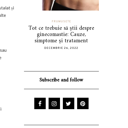
talat și
ulte
FRUMUSETE
 greșeli
Tot ce trebuie să știi despre
Cum sa-t
i mașini
ginecomastie: Cauze,
stilul 
iți
simptome și tratament
DECE
DECEMBRIE 26, 2022
 sau
e
Subscribe and follow
i