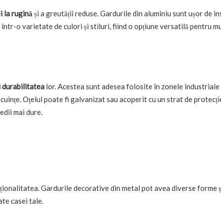
i la rugină
și a greutății reduse. Gardurile din aluminiu sunt ușor de ins
ntr-o varietate de culori și stiluri, fiind o opțiune versatilă pentru m
AFACERI
TEHNOLOGIE
Ce trebuie să știm despre
Cele mai frecvente
cumpărarea unui
la închirierea une
apartament nou în cartierul
și cum să le ev
Titan, București
APRILIE 14, 2025
i durabilitatea
lor. Acestea sunt adesea folosite în zonele industriale
MARTIE 21, 2025
ocuințe. Oțelul poate fi galvanizat sau acoperit cu un strat de protecți
edii mai dure.
ționalitatea. Gardurile decorative din metal pot avea diverse forme ș
te casei tale.