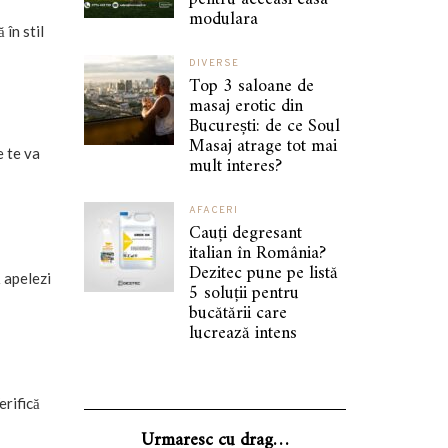
modulara
în stil
DIVERSE
Top 3 saloane de
masaj erotic din
București: de ce Soul
Masaj atrage tot mai
e te va
mult interes?
AFACERI
Cauți degresant
italian în România?
Dezitec pune pe listă
ă apelezi
5 soluții pentru
bucătării care
lucrează intens
erifică
Urmaresc cu drag…