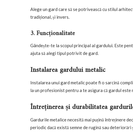
Alege un gard care să se potrivească cu stilul arhitec
tradițional, și invers.
3. Funcționalitate
Gândește-te la scopul principal al gardului. Este pent
ajuta să alegi tipul potrivit de gard.
Instalarea gardului metalic
Instalarea unui gard metalic poate fi o sarcină compli
la un profesionist pentru a te asigura că gardul este
Întreținerea și durabilitatea garduri
Gardurile metalice necesită mai puțină întreținere decâ
periodic dacă există semne de rugină sau deteriorări ș