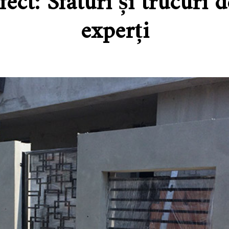
fect: Sfaturi și trucuri d
experți