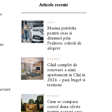
Articole recente
cu
AUTO
Masina potrivita
pentru oras si
drumuri prin
Prahova: criterii de
sau
alegere
DIVERSE
Ghid complet de
renovare a unui
apartament in Cluj in
2026 – pasi, buget si
termene
portant
DIVERSE
Cum se compara
corect doua oferte
pentru aceeasi casa