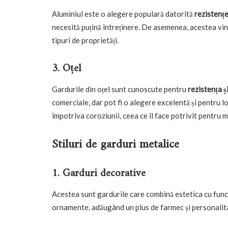
Aluminiul este o alegere populară datorită
rezistențe
necesită puțină întreținere. De asemenea, acestea vin î
tipuri de proprietăți.
3. Oțel
Gardurile din oțel sunt cunoscute pentru
rezistența ș
comerciale, dar pot fi o alegere excelentă și pentru l
împotriva coroziunii, ceea ce îl face potrivit pentru m
Stiluri de garduri metalice
1. Garduri decorative
Acestea sunt gardurile care combină estetica cu func
ornamente, adăugând un plus de farmec și personalita