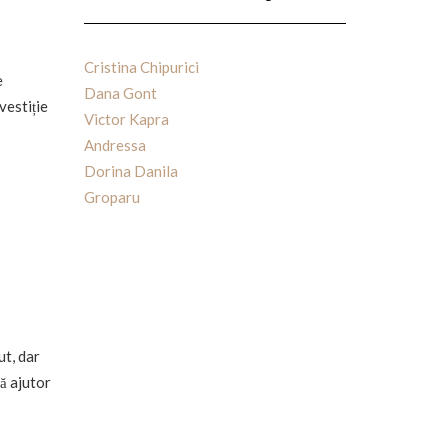
Cristina Chipurici
e
Dana Gont
vestiție
Victor Kapra
Andressa
Dorina Danila
Groparu
ut, dar
ră ajutor