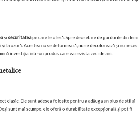
ea
și
securitatea
pe care le oferă. Spre deosebire de gardurile din lem
i și la uzură. Acestea nu se deformează, nu se decolorează și nu necesi
mnă investiția într-un produs care va rezista zeci de ani.
metalice
ect clasic. Ele sunt adesea folosite pentru a adăuga un plus de stil și
Deși sunt mai scumpe, ele oferă o durabilitate excepțională și pot fi