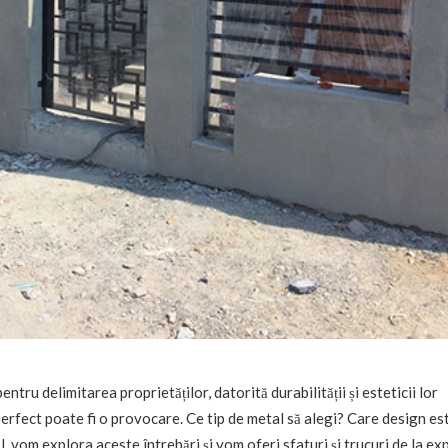
tru delimitarea proprietăților, datorită durabilității și esteticii lor
perfect poate fi o provocare. Ce tip de metal să alegi? Care design es
l, vom explora aceste întrebări și vom oferi sfaturi și trucuri de la exp