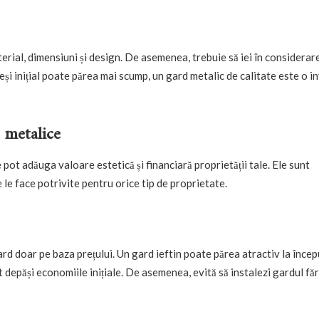
erial, dimensiuni și design. De asemenea, trebuie să iei în considerar
eși inițial poate părea mai scump, un gard metalic de calitate este o in
r metalice
 pot adăuga valoare estetică și financiară proprietății tale. Ele sunt
ce le face potrivite pentru orice tip de proprietate.
rd doar pe baza prețului. Un gard ieftin poate părea atractiv la încep
t depăși economiile inițiale. De asemenea, evită să instalezi gardul fă