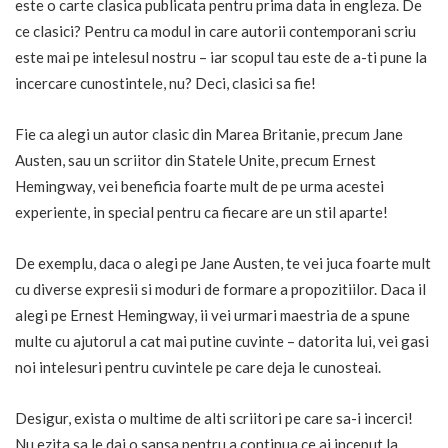
este o carte clasica publicata pentru prima data in engleza. De
ce clasici? Pentru ca modul in care autorii contemporani scriu
este mai pe intelesul nostru – iar scopul tau este de a-ti pune la
incercare cunostintele, nu? Deci, clasici sa fie!
Fie ca alegi un autor clasic din Marea Britanie, precum Jane
Austen, sau un scriitor din Statele Unite, precum Ernest
Hemingway, vei beneficia foarte mult de pe urma acestei
experiente, in special pentru ca fiecare are un stil aparte!
De exemplu, daca o alegi pe Jane Austen, te vei juca foarte mult
cu diverse expresii si moduri de formare a propozitiilor. Daca il
alegi pe Ernest Hemingway, ii vei urmari maestria de a spune
multe cu ajutorul a cat mai putine cuvinte – datorita lui, vei gasi
noi intelesuri pentru cuvintele pe care deja le cunosteai.
Desigur, exista o multime de alti scriitori pe care sa-i incerci!
Nu ezita sa le dai o sansa pentru a continua ce ai inceput la