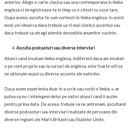
anterior. Alege o carte clasica sau una contemporana in limba
engleza si inregistreaza-te in timp ce o citesti cu voce tare.
Dupa aceea, asculta-te cum vorbesti in limba engleza. In acest
mod, vei observa daca trebuie sa-ti mai cizelezi accentul sau
daca trebuie sa atragi atentie deosebita anumitor cuvinte.
Asculta podcasturi sau diverse interviuri
Atunci cand invatam limba engleza, indiferent daca am invatat-
o pe cont propriu sau la cursuri de engleza, este foarte util sa
ne obisnuim auzul cu diverse accente ale nativilor.
Daca avem experienta doar in a scrie sau vorbi o limba, s-ar
putea sa nu-i intelegem deloc pe nativi atunci cand ii auzim
pentru prima data. De aceea, trebuie sa ne antrenam, ascultand
diverse podcasturi sau interviuri realizate de persoane din
diverse regiuni ale Marii Britanii sau Statelor Unite.