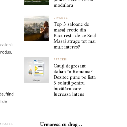
modulara
DIVERSE
Top 3 saloane de
masaj erotic din
București: de ce Soul
Masaj atrage tot mai
cate si
mult interes?
produs.
AFACERI
Cauți degresant
italian în România?
Dezitec pune pe listă
5 soluții pentru
bucătării care
lucrează intens
e, fiind
l de
Urmaresc cu drag…
 cu zi.