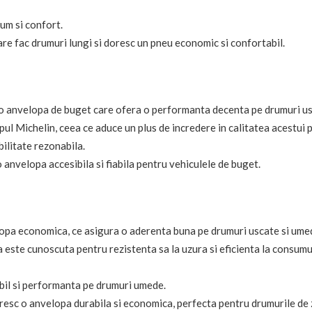
sum si confort.
re fac drumuri lungi si doresc un pneu economic si confortabil.
 anvelopa de buget care ofera o performanta decenta pe drumuri us
 Michelin, ceea ce aduce un plus de incredere in calitatea acestui 
bilitate rezonabila.
o anvelopa accesibila si fiabila pentru vehiculele de buget.
opa economica, ce asigura o aderenta buna pe drumuri uscate si umed
 este cunoscuta pentru rezistenta sa la uzura si eficienta la consumu
bil si performanta pe drumuri umede.
oresc o anvelopa durabila si economica, perfecta pentru drumurile de zi