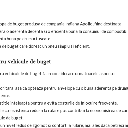
opa de buget produsa de compania indiana Apollo, fiind destinata
era o aderenta decenta si o eficienta buna la consumul de combustibil
anta buna pe drumuri uscate.
e de buget care doresc un pneu simplu si eficient.
tru vehicule de buget
u vehiculele de buget, ia in considerare urmatoarele aspecte:
ioritara, asa ca opteaza pentru anvelope cu o buna aderenta pe drumu
vente.
titie inteleapta pentru a evita costurile de inlocuire frecvente.
le cu rezistenta redusa la rulare pot contribui la economisirea de ca
ule de buget.
un nivel redus de zgomot si confort la rulare, mai ales daca petreci m