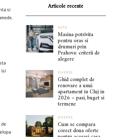
Articole recente
nta si
 umede.
AUTO
Masina potrivita
pentru oras si
drumuri prin
Prahova: criterii de
alegere
sta
isi
DIVERSE
Ghid complet de
renovare a unui
apartament in Cluj in
2026 – pasi, buget si
termene
DIVERSE
Cum se compara
 de
corect doua oferte
velopa
pentru aceeasi casa