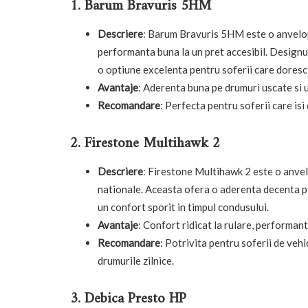
1. Barum Bravuris 5HM
Descriere
: Barum Bravuris 5HM este o anvelopa
performanta buna la un pret accesibil. Designul
o optiune excelenta pentru soferii care doresc 
Avantaje
: Aderenta buna pe drumuri uscate si u
Recomandare
: Perfecta pentru soferii care isi
2. Firestone Multihawk 2
Descriere
: Firestone Multihawk 2 este o anvelo
nationale. Aceasta ofera o aderenta decenta pe
un confort sporit in timpul condusului.
Avantaje
: Confort ridicat la rulare, performant
Recomandare
: Potrivita pentru soferii de veh
drumurile zilnice.
3. Debica Presto HP