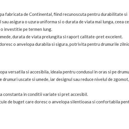
 fabricata de Continental, fiind recunoscuta pentru durabilitate si
 sau asigura o uzura uniforma si o durata de viata mai lunga, ceea ce
o investitie pe termen lung.
mede, durata de viata prelungita si raport calitate-pret excelent.
 doresc o anvelopa durabila si sigura, potrivita pentru drumurile zilni
pa versatila si accesibila, ideala pentru condusul in oras si pe drumu
 drumuri uscate si umede, iar designul sau reduce nivelul de zgomot,
a constanta in conditii variate si pret accesibil.
icule de buget care doresc o anvelopa silentioasa si confortabila pen