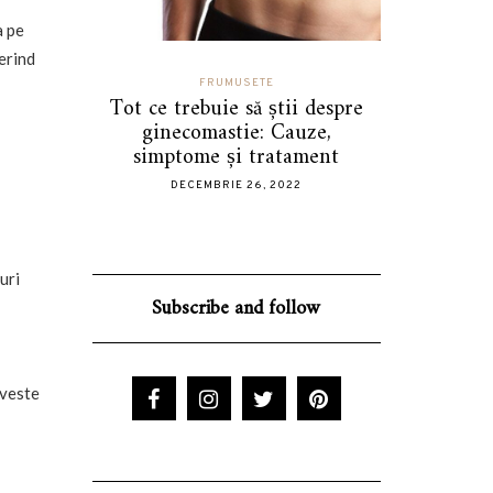
a pe
ferind
FRUMUSETE
 greșeli
Tot ce trebuie să știi despre
Cum sa-t
i mașini
ginecomastie: Cauze,
stilul 
iți
simptome și tratament
DECE
DECEMBRIE 26, 2022
uri
Subscribe and follow
iveste