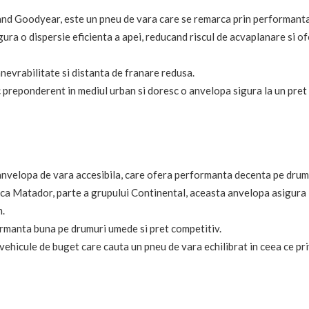
and Goodyear, este un pneu de vara care se remarca prin performant
gura o dispersie eficienta a apei, reducand riscul de acvaplanare si o
AFACERI
TEHNOLOGIE
Ce trebuie să știm despre
Cele mai frecvente
evrabilitate si distanta de franare redusa.
cumpărarea unui
la închirierea une
c preponderent in mediul urban si doresc o anvelopa sigura la un pret
apartament nou în cartierul
și cum să le ev
Titan, București
APRILIE 14, 2025
MARTIE 21, 2025
velopa de vara accesibila, care ofera performanta decenta pe drum
ca Matador, parte a grupului Continental, aceasta anvelopa asigura
m.
formanta buna pe drumuri umede si pret competitiv.
vehicule de buget care cauta un pneu de vara echilibrat in ceea ce pr