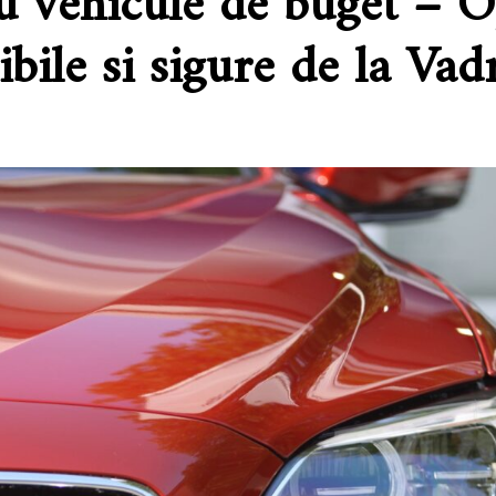
u vehicule de buget – O
ibile si sigure de la Va