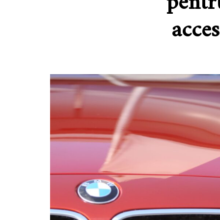
pentr
acces