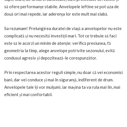
să ofere performanțe stabile. Anvelopele ieftine se pot uza de
două ori mai repede, iar aderența lor este mult mai slabă.
Sa rezumam! Prelungirea duratei de viață a anvelopelor nu este
complicată și nu necesită investiții mari. Tot ce trebuie să faci
este să le acorzi un minim de atenție: verifică presiunea, fă
geometria la timp, alege anvelope potrivite sezonului, evită
condusul agresiv și depozitează-le corespunzător.
Prin respectarea acestor reguli simple, nu doar că vei economisi
bani, dar vei conduce și mai în siguranță, indiferent de drum.
Anvelopele tale îți vor mulțumi, iar mașina ta va rula mai lin, mai
eficient și mai confortabil.