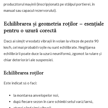
producătorul mașinii (inscripționată pe stâlpul portierei, în
manual sau capacul rezervorului).
Echilibrarea și geometria roților – esențiale
pentru o uzură corectă
Dacă ai simțit vreodată vibrații în volan la viteze de peste 90
km/h, cel mai probabil roțile nu sunt echilibrate. Neglijarea
echilibrării poate duce la uzură neuniformă, zgomot la rulare și
chiar deteriorări ale suspensiei.
Echilibrarea roților
Este indicat să o faci:
la montarea anvelopelor noi,
după fiecare sezon în care schimbi setul vară/iarnă,
atunci când simți vibrații.