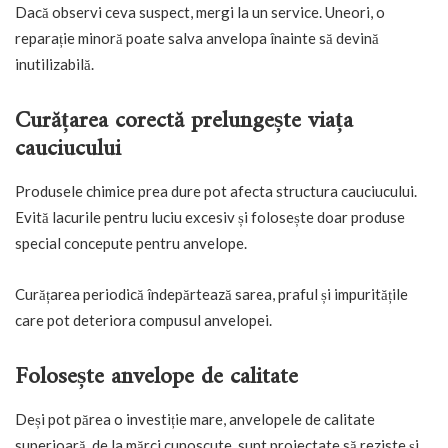
Dacă observi ceva suspect, mergi la un service. Uneori, o
reparație minoră poate salva anvelopa înainte să devină
inutilizabilă.
Curățarea corectă prelungește viața
cauciucului
Produsele chimice prea dure pot afecta structura cauciucului.
Evită lacurile pentru luciu excesiv și folosește doar produse
special concepute pentru anvelope.
Curățarea periodică îndepărtează sarea, praful și impuritățile
care pot deteriora compusul anvelopei.
Folosește anvelope de calitate
Deși pot părea o investiție mare, anvelopele de calitate
superioară, de la mărci cunoscute, sunt proiectate să reziste și