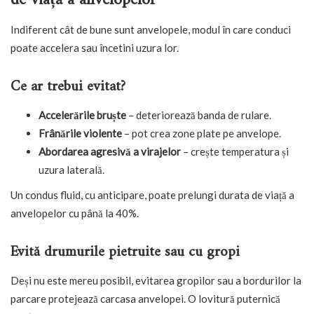
de viață a anvelopelor
Indiferent cât de bune sunt anvelopele, modul în care conduci
poate accelera sau încetini uzura lor.
Ce ar trebui evitat?
Accelerările bruște
– deteriorează banda de rulare.
Frânările violente
– pot crea zone plate pe anvelope.
Abordarea agresivă a virajelor
– crește temperatura și
uzura laterală.
Un condus fluid, cu anticipare, poate prelungi durata de viață a
anvelopelor cu până la 40%.
Evită drumurile pietruite sau cu gropi
Deși nu este mereu posibil, evitarea gropilor sau a bordurilor la
parcare protejează carcasa anvelopei. O lovitură puternică