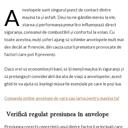
A
nvelopele sunt singurul punct de contact dintre
mașina ta și asfalt. Deși nu ne gândim mereu la ele,
starea și performanța pneurilro influențează direct
siguranța, consumul de combustibil și confortul la volan. Cu
toate acestea, mulți șoferi ajung să schimbe anvelopele mult mai
des decât ar fi nevoie, din cauza uzurii premature provocate de
factori care pot fi preveniți.
Dacă vrei să economisești bani, să îți menții mașina în siguranță și
să prelungești considerabil durata de viață a anvelopelor, acest
ghid te va ajuta să înțelegi măsurile esențiale pe care le poți lua.
Comanda online anvelope de vara sau iarna pentru masina ta!
Verifică regulat presiunea în anvelope
Presiunea corectă reprezintă unul dintre factorii principali care