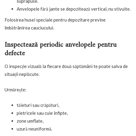
suprapuse.
Anvelopele fără jante se depozitează vertical, nu stivuite.
Folosirea husei speciale pentru depozitare previne
îmbătrânirea cauciucului.
Inspectează periodic anvelopele pentru
defecte
O inspecție vizuală la fiecare două săptămâni te poate salva de
situații neplăcute.
Urmărește:
tăieturi sau crăpături,
pietricele sau cuie înfipte,
zone umflate,
uzură neuniformă.