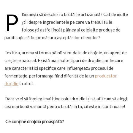
P
lănuiești să deschizi o brutărie artizanală? Cât de multe
știi despre ingredientele pe care va trebui să le
folosești astfel încât pâinea și celelalte produse de
panificație să fie pe măsura așteptărilor clienților?
Textura, aroma și forma pâinii sunt date de drojdie, un agent de
creștere natural. Există mai multe tipuri de drojdie, iar fiecare
are caracteristici specifice care influențează procesul de
fermentație, performanța fiind diferită de la un
producător
drojdie
la altul.
Dacă vrei să înțelegi mai bine rolul drojdiei și să afli cum să alegi
cea mai bună variantă pentru brutăria ta, citește în continuare!
Ce conține drojdia proaspătă?