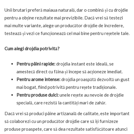
Unii brutari preferă maiaua naturală, dar o combină și cu drojdie
pentru a obține rezultate mai previzibile. Dacă vrei să testezi
mai multe variante, alege un producător drojdie de încredere,
testează și vezi ce funcționează cel mai bine pentru rețetele tale.
Cum alegi drojdia potrivită?
Pentru pâini rapide:
drojdia instant este ideală, se
amestecă direct cu făina și începe să acționeze imediat.
Pentru arome intense:
drojdia proaspătă dezvoltă un gust
mai bogat, fiind potrivită pentru rețete tradiționale.
Pentru produse dulci:
unele rețete au nevoie de drojdie
specială, care rezistă la cantități mari de zahăr.
Dacă vrei să produci pâine artizanală de calitate, este important
să colaborezi cu un producător drojdie care să îți furnizeze
produse proaspete, care să dea rezultate satisfăcătoare atunci