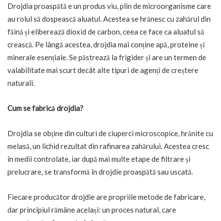
Drojdia proaspătă e un produs viu, plin de microorganisme care
au rolul să dospească aluatul. Acestea se hrănesc cu zahărul din
făină și eliberează dioxid de carbon, ceea ce face ca aluatul să
crească. Pe lângă acestea, drojdia mai conține apă, proteine și
minerale esențiale. Se păstrează la frigider și are un termen de
valabilitate mai scurt decât alte tipuri de agenți de creștere
naturali.
Cum se fabrică drojdia?
Drojdia se obține din culturi de ciuperci microscopice, hrănite cu
melasă, un lichid rezultat din rafinarea zahărului. Acestea cresc
în medii controlate, iar după mai multe etape de filtrare și
prelucrare, se transformă în drojdie proaspătă sau uscată.
Fiecare producător drojdie are propriile metode de fabricare,
dar principiul rămâne același: un proces natural, care