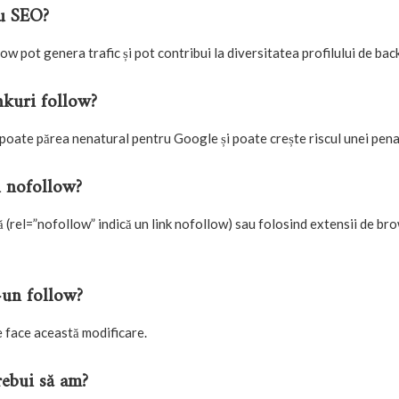
ru SEO?
ow pot genera trafic și pot contribui la diversitatea profilului de back
nkuri follow?
 poate părea nenatural pentru Google și poate crește riscul unei penal
u nofollow?
 (
rel=”nofollow”
indică un link nofollow) sau folosind extensii de br
-un follow?
e face această modificare.
rebui să am?