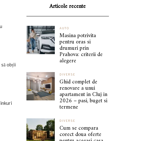
Articole recente
ru
AUTO
Masina potrivita
pentru oras si
drumuri prin
Prahova: criterii de
alegere
să obții
DIVERSE
Ghid complet de
renovare a unui
apartament in Cluj in
2026 – pasi, buget si
linkuri
termene
DIVERSE
Cum se compara
corect doua oferte
pentru aceeasi casa