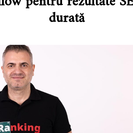
llow pentru rezultate S
durată