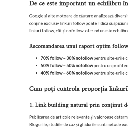
De ce este important un echilibru în
Google și alte motoare de căutare analizează diversit
conține exclusiv linkuri follow poate ridica suspiciuni 
linkuri follow, cât și nofollow, oferind un mix echilibr
Recomandarea unui raport optim follo
70% follow – 30% nofollow
pentru site-urile 
50% follow – 50% nofollow
pentru un profil ec
40% follow – 60% nofollow
pentru site-urile 
Cum poți controla proporția linkuri
1. Link building natural prin conținut de
Publicarea de articole relevante și valoroase determin
Blogurile, studiile de caz și ghidurile sunt metode exc