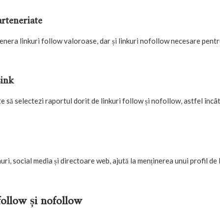
arteneriate
enera linkuri follow valoroase, dar și linkuri nofollow necesare pent
Link
să selectezi raportul dorit de linkuri follow și nofollow, astfel încât 
uri, social media și directoare web, ajută la menținerea unui profil de 
follow și nofollow