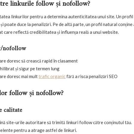
tre linkurile follow și nofollow?
atea linkurilor pentru a determina autenticitatea unui site. Un profil
AFACERI
TEHNOLOGIE
și poate duce la penalizări. Pe de altă parte, un profil natural conține
Ce trebuie să știm despre
Cele mai frecvente
at care reflectă credibilitatea și influența reală a unui website.
cumpărarea unui
la închirierea une
apartament nou în cartierul
și cum să le ev
w/nofollow
Titan, București
APRILIE 14, 2025
MARTIE 21, 2025
care doresc să crească rapid în clasament
hilibrat și sigur pe termen lung
care doresc mai mult
trafic organic
fără a risca penalizări SEO
lor follow și nofollow?
 calitate
ă site-urile autoritare să trimită linkuri follow către conținutul tău.
elente pentru a atrage astfel de linkuri.