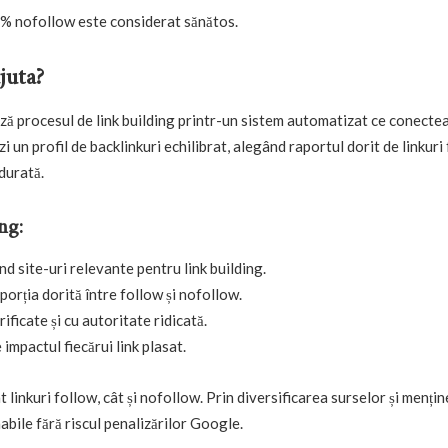
0% nofollow este considerat sănătos.
juta?
ză procesul de link building printr-un sistem automatizat ce conecte
zi un profil de backlinkuri echilibrat, alegând raportul dorit de linkuri
durată.
ng:
nd site-uri relevante pentru link building.
porția dorită între follow și nofollow.
rificate și cu autoritate ridicată.
impactul fiecărui link plasat.
t linkuri follow, cât și nofollow. Prin diversificarea surselor și menți
abile fără riscul penalizărilor Google.