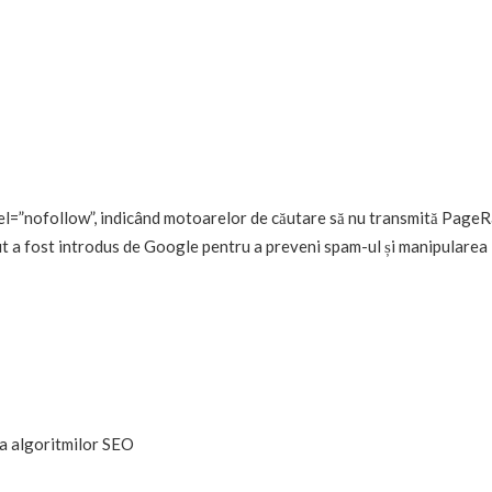
el=”nofollow”
, indicând motoarelor de căutare să nu transmită Page
ibut a fost introdus de Google pentru a preveni spam-ul și manipularea
ea algoritmilor SEO