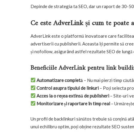
Depinde de strategia ta SEO, dar un raport de 30-5
Ce este AdverLink și cum te poate a
AdverLink este o platformă inovatoare care facilitea
advertiserii cu publisherii. Aceasta îți permite să cree
și nofollow, asigurând astfel rezultate SEO de lungă 
Beneficiile AdverLink pentru link buildi
Automatizare completă
– Nu mai pierzi timp căutâ
Control asupra tipului de linkuri
– Poți selecta pro
Acces la o rețea extinsă de publisheri
– Site-uri ve
Monitorizare și raportare în timp real
– Urmărește 
Un profil de backlinkuri sănătos trebuie să conțină atâ
unui echilibru optim, poți obține rezultate SEO susten