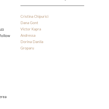
Cristina Chipurici
Dana Gont
Victor Kapra
ază
Andressa
 follow
Dorina Danila
Groparu
nerea