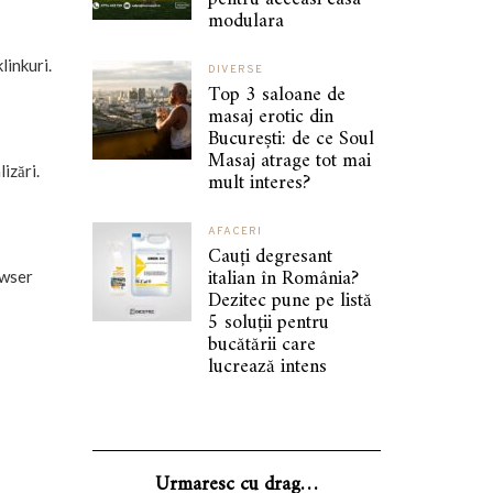
modulara
linkuri.
DIVERSE
Top 3 saloane de
masaj erotic din
București: de ce Soul
Masaj atrage tot mai
izări.
mult interes?
AFACERI
Cauți degresant
italian în România?
owser
Dezitec pune pe listă
5 soluții pentru
bucătării care
lucrează intens
Urmaresc cu drag…