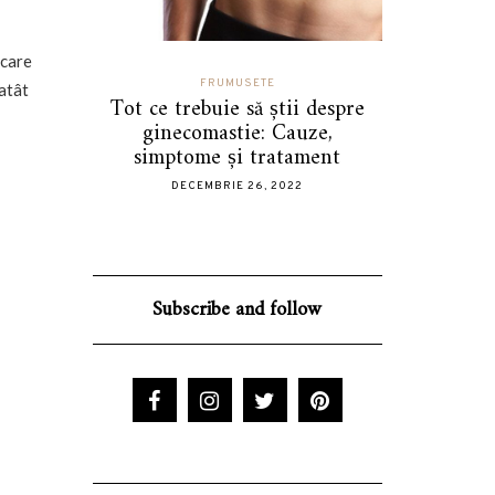
 care
FRUMUSETE
 atât
 greșeli
Tot ce trebuie să știi despre
Cum sa-t
i mașini
ginecomastie: Cauze,
stilul 
iți
simptome și tratament
DECE
DECEMBRIE 26, 2022
Subscribe and follow